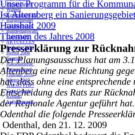
Unser Programm für die Kommun
>
Pressespiegel
>
Wahlen
Ist Alternberg ein Sanierungsgebie
>
Kommunalwahl
>
Bürgermeister
Haushalt 2009
>
Landtagswahl
>
Bundestagswahl
Themen des Jahres 2008
>
Europawahl
>
AKTUELLES
Presserklärung zur Rückna
>
Frühjahr 2009
>
Herbst 2008
Der Planungsausschuss hat am 3.12
>
Termine
>
Haushaltsrede
Altenberg eine neue Richtung gege
>
Pressespiegel
>
Frühjahr 2010
hat, dass ohne eine entsprechende 
>
Winter 2010
>
WIESO FDP?
Entscheidung des Rats zur Rückn
>
Gute Gründe
>
Kontakt
der Regionale Agentur geführt hat
>
Aufnahmeantr.
Odenthal die folgende Presseerklä
Odenthal, den 21. 12. 2009