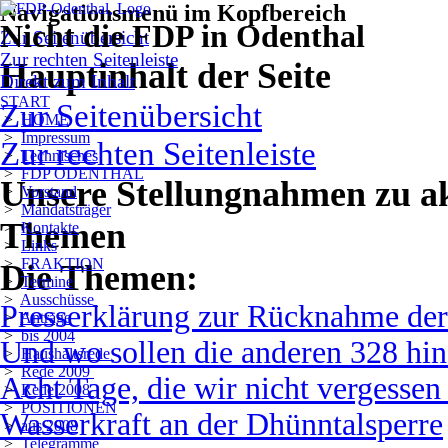
Navigationsmenü im Kopfbereich
Nicht die FDP in Odenthal
Zur Seitenübersicht
Zur rechten Seitenleiste
Hauptinhalt der Seite
Direkt zum Inhalt
START
Zur Seitenübersicht
>
HOME
>
Impressum
Zur rechten Seitenleiste
>
Technisches
>
FDP ODENTHAL
Unsere Stellungnahmen zu a
>
Vorstand
>
Mandatsträger
Themen
>
Kontakte
>
Links
>
FRAKTION
Die Themen:
>
Termine
>
Ausschüsse
Presserklärung zur Rücknahme der
>
Anträge
>
bis 2004
Und wo sollen die anderen 328 hin
>
Haushaltsrede
>
Rede 2009
Acht Tage, die wir nicht vergessen 
>
Rede 2008
>
POSITIONEN
Wasserkraft an der Dhünntalsperre
>
aus 2008
>
Telegramme