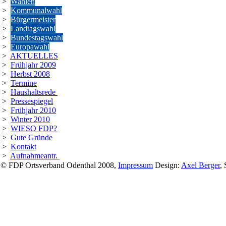
>
Wahlen
>
Kommunalwahl
>
Bürgermeister
>
Landtagswahl
>
Bundestagswahl
>
Europawahl
>
AKTUELLES
>
Frühjahr 2009
>
Herbst 2008
>
Termine
>
Haushaltsrede
>
Pressespiegel
>
Frühjahr 2010
>
Winter 2010
>
WIESO FDP?
>
Gute Gründe
>
Kontakt
>
Aufnahmeantr.
© FDP Ortsverband Odenthal 2008,
Impressum
Design:
Axel Berger
,