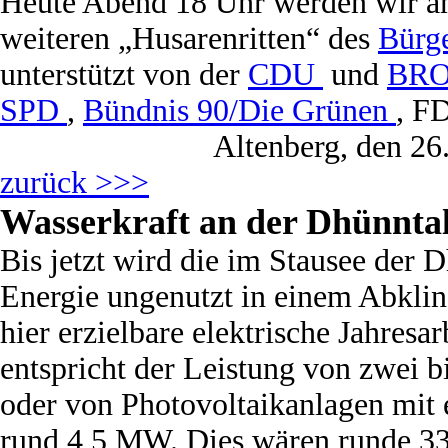
Heute Abend 18 Uhr werden wir a
weiteren „Husarenritten“ des
Bürg
unterstützt von der
CDU
und
BR
SPD
,
Bündnis 90/Die Grünen
, F
Altenberg, den 26
zurück >>>
Wasserkraft an der Dhünnta
Bis jetzt wird die im Stausee der 
Energie ungenutzt in einem Abklin
hier erzielbare elektrische Jahres
entspricht der Leistung von zwei 
oder von Photovoltaikanlagen mit 
rund 4,5 MW. Dies wären runde 33