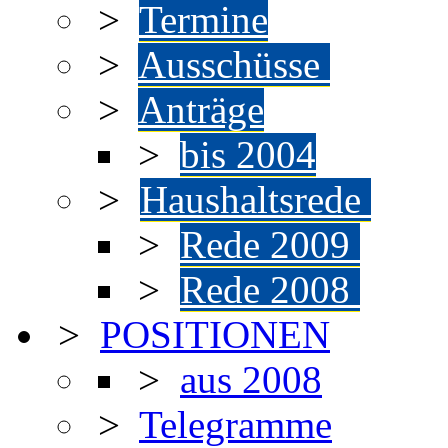
>
Termine
>
Ausschüsse
>
Anträge
>
bis 2004
>
Haushaltsrede
>
Rede 2009
>
Rede 2008
>
POSITIONEN
>
aus 2008
>
Telegramme