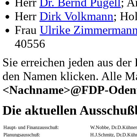
Herr
Dr. Bernd Pugell
; A
Herr
Dirk Volkmann
; Ho
Frau
Ulrike Zimmerman
40556
Sie erreichen jeden aus der 
den Namen klicken. Alle M
<Nachname>@FDP-Odent
Die aktuellen Ausschuß
Haupt- und Finanzausschuß:
W.Nobbe, Dr.D.Kühner
Planungsausschuß:
H.J.Schmitz, Dr.D.Küh